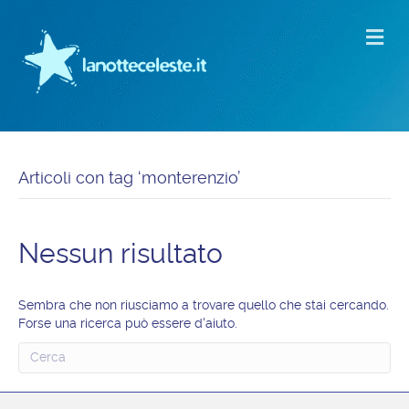
M
Articoli con tag ‘monterenzio’
Nessun risultato
Sembra che non riusciamo a trovare quello che stai cercando.
Forse una ricerca può essere d'aiuto.