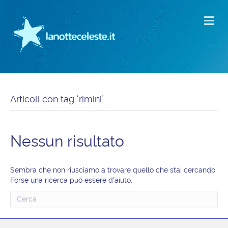
M
Articoli con tag ‘rimini’
Nessun risultato
Sembra che non riusciamo a trovare quello che stai cercando.
Forse una ricerca può essere d'aiuto.