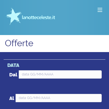
M
Offerte
DATA
Dal
Al